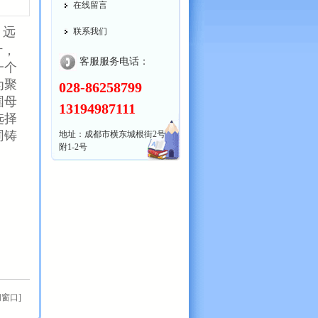
在线留言
，远
联系我们
计，
客服服务电话：
一个
为聚
028-86258799
国母
13194987111
选择
同铸
地址：成都市横东城根街2号
附1-2号
闭窗口
]